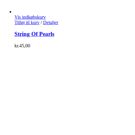
Vis indkøbskurv
Tilføj til kurv
/
Detaljer
String Of Pearls
kr.
45,00