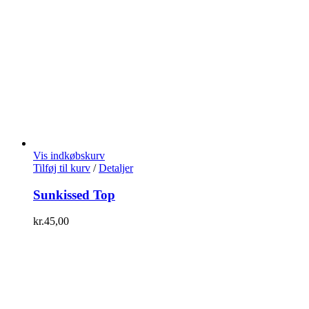
Vis indkøbskurv
Tilføj til kurv
/
Detaljer
Sunkissed Top
kr.
45,00