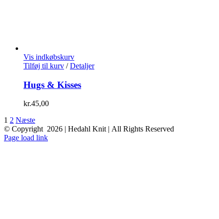
Vis indkøbskurv
Tilføj til kurv
/
Detaljer
Hugs & Kisses
kr.
45,00
1
2
Næste
© Copyright
2026 | Hedahl Knit | All Rights Reserved
Instagram
Facebook
Page load link
Go
to
Top