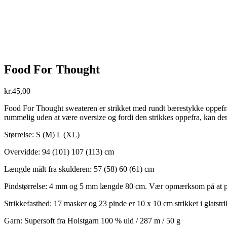
Food For Thought
kr.
45,00
Food For Thought sweateren er strikket med rundt bærestykke oppefra 
rummelig uden at være oversize og fordi den strikkes oppefra, kan den
Størrelse: S (M) L (XL)
Overvidde: 94 (101) 107 (113) cm
Længde målt fra skulderen: 57 (58) 60 (61) cm
Pindstørrelse: 4 mm og 5 mm længde 80 cm. Vær opmærksom på at pin
Strikkefasthed: 17 masker og 23 pinde er 10 x 10 cm strikket i glatstri
Garn: Supersoft fra Holstgarn 100 % uld / 287 m / 50 g