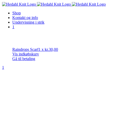
Skip
to
Shop
content
Kontakt og info
Undervisning i strik
1
Raindrops Scarf
1
x
kr.
30,00
Vis indkøbskurv
Gå til betaling
1