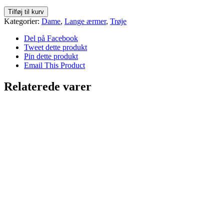
Food
Tilføj til kurv
For
Kategorier:
Dame
,
Lange ærmer
,
Trøje
Thought
antal
Del på Facebook
Tweet dette produkt
Pin dette produkt
Email This Product
Relaterede varer