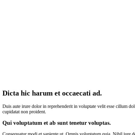
Dicta hic harum et occaecati ad.
Duis aute irure dolor in reprehenderit in voluptate velit esse cillum do
cupidatat non proident.
Qui voluptatum et ab sunt tenetur voluptas.
Consequatur modi et sapiente ut. Omnis voluptatum quia. Nihil iure d