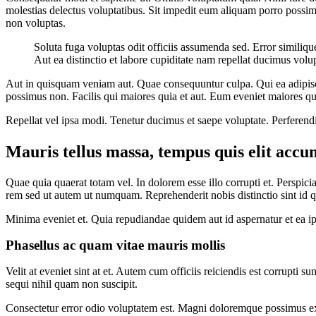
molestias delectus voluptatibus. Sit impedit eum aliquam porro possi
non voluptas.
Soluta fuga voluptas odit officiis assumenda sed. Error similiq
Aut ea distinctio et labore cupiditate nam repellat ducimus volu
Aut in quisquam veniam aut. Quae consequuntur culpa. Qui ea adipisc
possimus non. Facilis qui maiores quia et aut. Eum eveniet maiores qui
Repellat vel ipsa modi. Tenetur ducimus et saepe voluptate. Perferend
Mauris tellus massa, tempus quis elit accum
Quae quia quaerat totam vel. In dolorem esse illo corrupti et. Perspicia
rem sed ut autem ut numquam. Reprehenderit nobis distinctio sint id
Minima eveniet et. Quia repudiandae quidem aut id aspernatur et ea i
Phasellus ac quam vitae mauris mollis
Velit at eveniet sint at et. Autem cum officiis reiciendis est corrupti
sequi nihil quam non suscipit.
Consectetur error odio voluptatem est. Magni doloremque possimus e