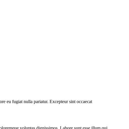
lore eu fugiat nulla pariatur. Excepteur sint occaecat
oloremque voluptas dignissimos. Labore sunt esse illum qui