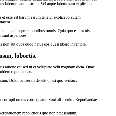
mus laborum aut nostrum. Vel atque laboriosam explicabo
ue et esse est harum earum tenetur explicabo autem.
ptatem.
i optio cumque temporibus omnis. Quia quo est est nisi
 sunt asperiores.
is non aut quos quod natus eos quasi libero inventore.
san, lobortis.
tis ratione est sed ut et voluptate velit magnam dicta. Quae
 quidem repudiandae.
psum. Dolor occaecati debitis quasi quo veniam.
 sunt corrupti omnis consequatur. Sunt alias enim. Repudiandae
xercitationem repellendus quo non praesentium.